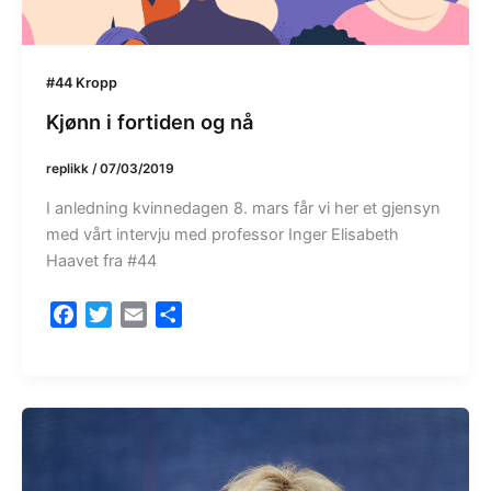
#44 Kropp
Kjønn i fortiden og nå
replikk
/
07/03/2019
I anledning kvinnedagen 8. mars får vi her et gjensyn
med vårt intervju med professor Inger Elisabeth
Haavet fra #44
F
T
E
S
a
w
m
h
c
i
a
a
e
t
i
r
b
t
l
e
o
e
o
r