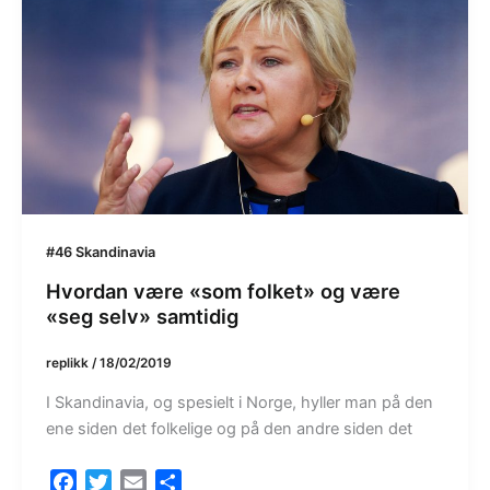
k
#46 Skandinavia
Hvordan være «som folket» og være
«seg selv» samtidig
replikk
/
18/02/2019
I Skandinavia, og spesielt i Norge, hyller man på den
ene siden det folkelige og på den andre siden det
F
T
E
S