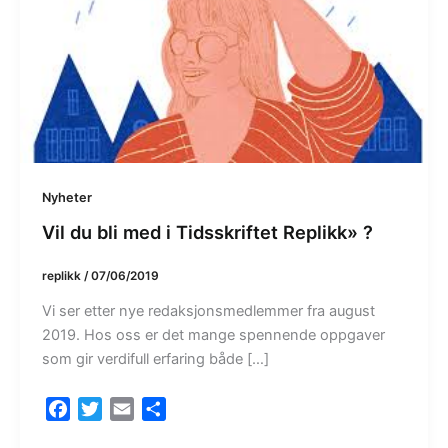
Nyheter
Vil du bli med i Tidsskriftet Replikk» ?
replikk
/
07/06/2019
Vi ser etter nye redaksjonsmedlemmer fra august
2019. Hos oss er det mange spennende oppgaver
som gir verdifull erfaring både […]
F
T
E
S
a
w
m
h