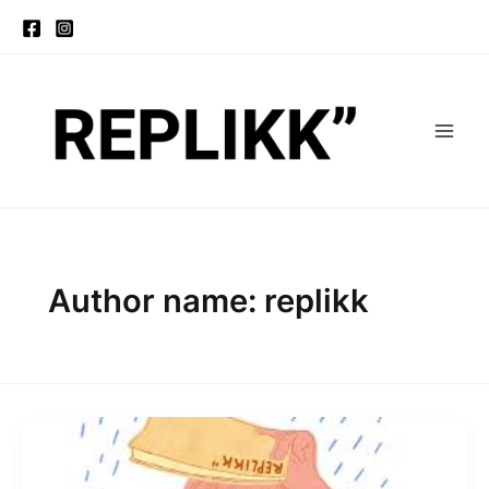
Skip
to
content
Author name: replikk