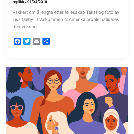
replikk
/
01/04/2019
Vakkert om å lengte etter fellesskap Tekst og foto av
Lisa Dalby I Välkommen til Amerika problematiseres
den voksne,
F
T
E
S
a
w
m
h
c
i
a
a
e
t
i
r
b
t
l
e
o
e
o
r
k